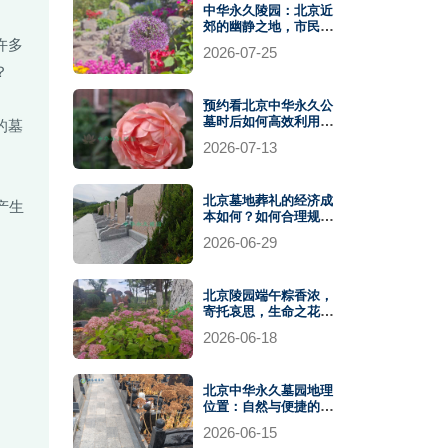
中华永久陵园：北京近
郊的幽静之地，市民寄
托哀思的安宁园地
许多
2026-07-25
？
预约看北京中华永久公
墓时后如何高效利用参
的墓
观时间？
2026-07-13
北京墓地葬礼的经济成
产生
本如何？如何合理规划
预算？
2026-06-29
北京陵园端午粽香浓，
寄托哀思，生命之花在
绿意中绽放绚烂
2026-06-18
北京中华永久墓园地理
位置：自然与便捷的融
合
2026-06-15