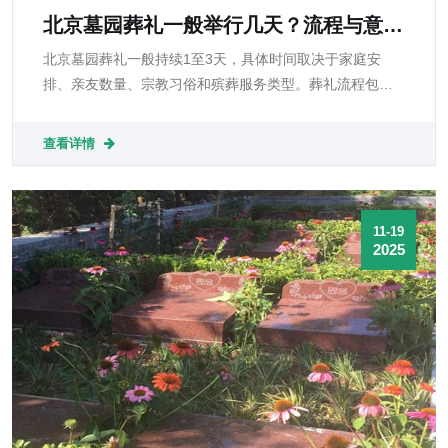
北京墓园葬礼一般举行几天？流程与意义
详解
北京墓园葬礼一般持续1至3天，具体时间取决于家庭安
排、亲友数量、宗教习俗和殡葬服务类型。葬礼流程包括
遗体接运、守灵、告别仪式、下葬和追悼告慰等环节，每
一环节不仅具有庄重的仪式感，更承载深厚的文化与心理
查看详情
意义。
11-19
2025